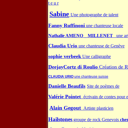
t
e
u
r
Sabine
Une photographe de talent
Fanny Ruffinoni
une chanteuse locale
Nathalie AMENO _ MILLENET
une ar
Claudia Urio
une chanteuse de Genève
sophie verbeek
Une calligraphe
DeejayCortz di Roulio
Création de 
CLAUDIA URIO
une chanteuse suisse
Danielle Beaufils
Site de poèmes de
Valérie Pointet
écrivain de contes pour 
Alain Gegout
Artiste plasticien
Hailstones
groupe de rock Genevois
che