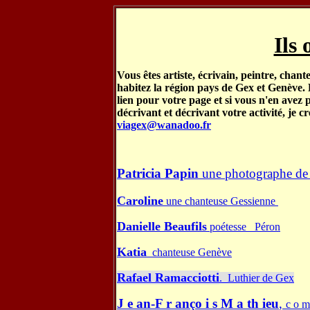
Ils 
Vous êtes artiste, écrivain, peintre, chant
habitez la région pays de Gex et Genève.
lien pour votre page et si vous n'en avez p
décrivant et décrivant votre activité, je c
viagex@wanadoo.fr
Patricia Papin
une photographe de 
Caroline
une chanteuse Gessienne
Danielle Beaufils
poétesse Péron
Katia
chanteuse Genève
Rafael Ramacciotti
. Luthier de Gex
J
e
an-F
r
anço
i
s
M
a
th
ieu
,
c
o
m