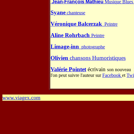
Jean-François Mathieu
Musique Blue
Syane
chanteuse
Véronique Balcerzak
Peintre
Aline Rohrbach
Peintre
Limage-inn
photographe
Olivien
chansons Humoristiques
Valérie Pointet
écrivain
son nouveau
l'on peut suivre l'auteur sur
Facebook
et
Twi
www.viagex.com